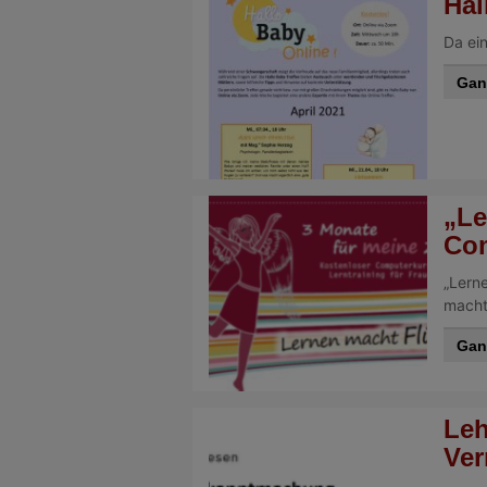
Hal
Da ein
Gan
„Le
Com
„Lern
macht 
Gan
Leh
Ver