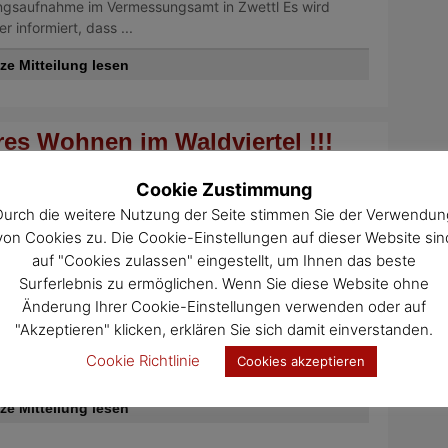
ingsaufnahme im Vermessungsamt in Zwettl Es wird
r informiert, dass ...
ze Mitteilung lesen
res Wohnen im Waldviertel !!!
 Wohnen im Waldviertel, Waldvierteler Kernland Projekt
Cookie Zustimmung
s Wohnen_WKL-Eigentümerbrief09.03.2021 ...
Durch die weitere Nutzung der Seite stimmen Sie der Verwendun
ze Mitteilung lesen
von Cookies zu. Die Cookie-Einstellungen auf dieser Website sin
auf "Cookies zulassen" eingestellt, um Ihnen das beste
Surferlebnis zu ermöglichen. Wenn Sie diese Website ohne
Änderung Ihrer Cookie-Einstellungen verwenden oder auf
"Akzeptieren" klicken, erklären Sie sich damit einverstanden.
ruf für Nachbarschaftshilfe Plus
Cookie Richtlinie
Cookies akzeptieren
 für Nachbarschaftshilfe Plus PresseinfoFebruar 2021 ...
ze Mitteilung lesen