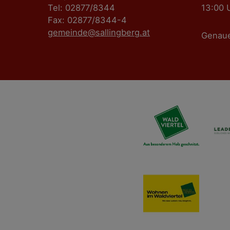
Tel: 02877/8344
13:00 
Fax: 02877/8344-4
gemeinde@sallingberg.at
Genau