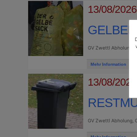
13/08/2026
GELBER
GV Zwettl Abholung, 
Mehr Information
13/08/2026,
RESTMÜ
GV Zwettl Abholung, 