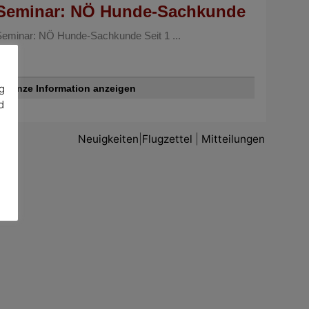
Seminar: NÖ Hunde-Sachkunde
Seminar: NÖ Hunde-Sachkunde Seit 1 ...
g
Ganze Information anzeigen
d
Neuigkeiten
|
Flugzettel
|
Mitteilungen