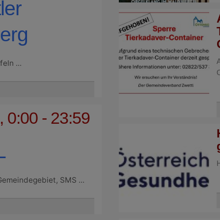
ler
berg
eln ...
O
 0:00 - 23:59
L
Gemeindegebiet, SMS ...