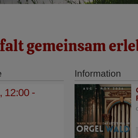
lfalt gemeinsam erle
e
Information
 12:00 -
O