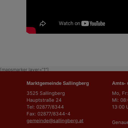
[mapsmarker layer=“1″]
Marktgemeinde Sallingberg
Amts-
3525 Sallingberg
Mo, Fr:
Hauptstraße 24
Mi: 08
Tel: 02877/8344
13:00 
Fax: 02877/8344-4
gemeinde@sallingberg.at
Genau