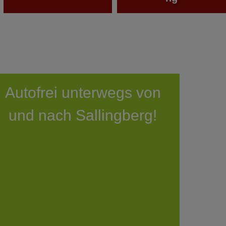
Autofrei unterwegs von
und nach Sallingberg!