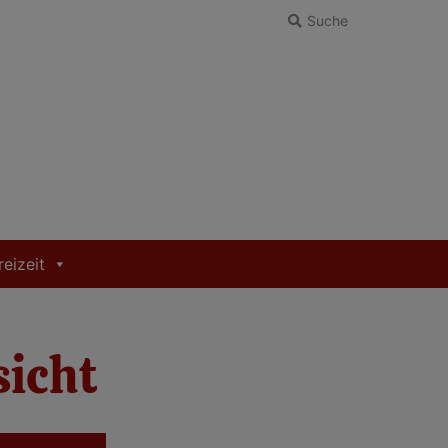
Suche
reizeit
icht