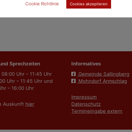
Cookie Richtlinie
Cookies akzeptieren
 und Sprechzeiten
Informatives
 08:00 Uhr – 11:45 Uhr
Gemeinde Sallingberg
:00 Uhr – 11:45 Uhr und
Mohndorf Armschlag
Uhr – 16:00 Uhr
Impressum
e Auskunft
hier
Datenschutz
Termineingabe extern