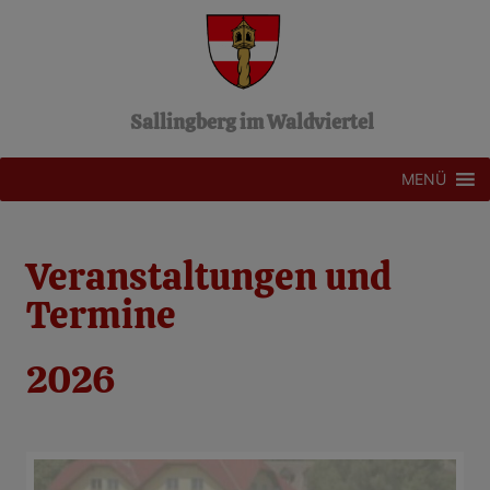
Z
u
m
I
n
Sallingberg im Waldviertel
h
a
l
MENÜ
t
s
p
Veranstaltungen und
r
i
Termine
n
g
e
2026
n