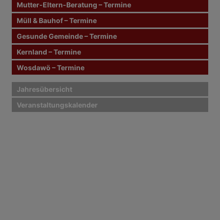
Mutter-Eltern-Beratung – Termine
:
Müll & Bauhof – Termine
Gesunde Gemeinde – Termine
Kernland – Termine
Wosdawö – Termine
Jahresübersicht
Veranstaltungskalender