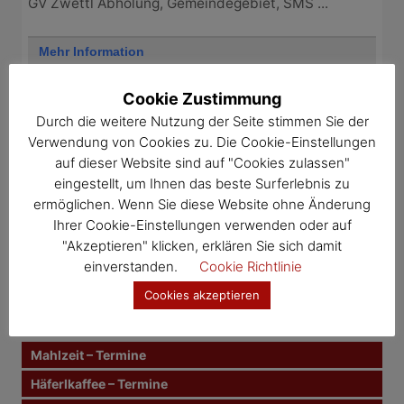
GV Zwettl Abholung, Gemeindegebiet, SMS ...
Mehr Information
Cookie Zustimmung
Durch die weitere Nutzung der Seite stimmen Sie der
Verwendung von Cookies zu. Die Cookie-Einstellungen
auf dieser Website sind auf "Cookies zulassen"
eingestellt, um Ihnen das beste Surferlebnis zu
1
2
3
4
5
6
7
11
8
12
9
10
ermöglichen. Wenn Sie diese Website ohne Änderung
Ihrer Cookie-Einstellungen verwenden oder auf
S
S
"Akzeptieren" klicken, erklären Sie sich damit
u
u
c
einverstanden.
Cookie Richtlinie
c
h
e
h
Cookies akzeptieren
n
Veranstaltungskategorien
e
n
n
Mahlzeit – Termine
a
c
Häferlkaffee – Termine
h