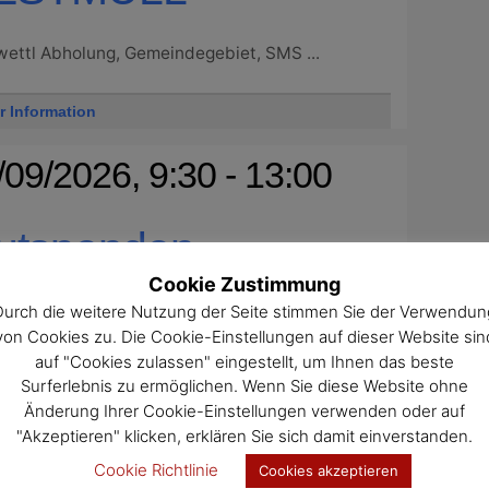
ettl Abholung, Gemeindegebiet, SMS ...
r Information
/09/2026, 9:30 - 13:00
utspenden
Cookie Zustimmung
Durch die weitere Nutzung der Seite stimmen Sie der Verwendun
: Samstag, 12. September 2026 ...
von Cookies zu. Die Cookie-Einstellungen auf dieser Website sin
auf "Cookies zulassen" eingestellt, um Ihnen das beste
r Information
Surferlebnis zu ermöglichen. Wenn Sie diese Website ohne
Änderung Ihrer Cookie-Einstellungen verwenden oder auf
/09/2026, 18:30 - 20:30
"Akzeptieren" klicken, erklären Sie sich damit einverstanden.
Cookie Richtlinie
Cookies akzeptieren