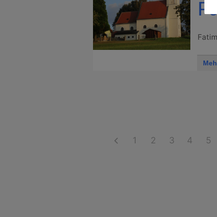
Fa
Fatim
Meh
1
2
3
4
5