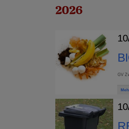
2026
10
B
GV Zw
Meh
10
R