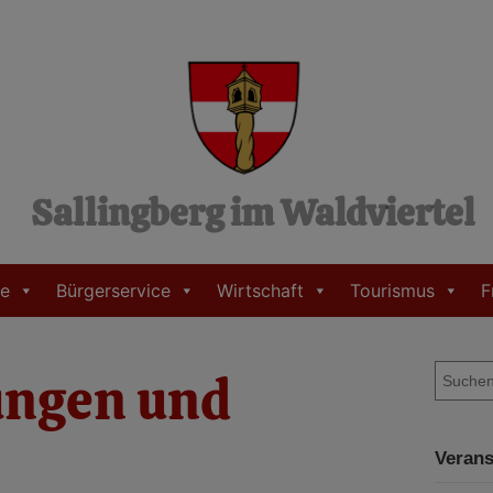
Sallingberg im Waldviertel
e
Bürgerservice
Wirtschaft
Tourismus
F
S
ungen und
u
c
h
Verans
e
n