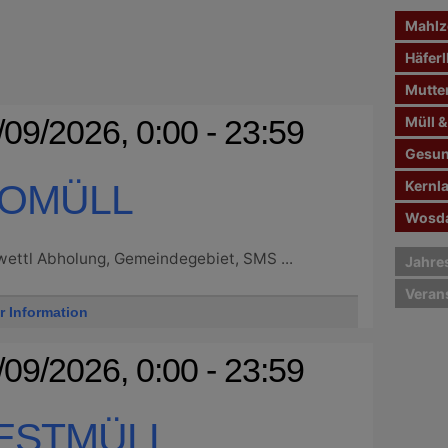
n
Mahlze
a
c
Häferl
h
Mutte
:
/09/2026, 0:00 - 23:59
Müll &
Gesun
IOMÜLL
Kernl
Wosda
ettl Abholung, Gemeindegebiet, SMS ...
Jahre
Veran
r Information
/09/2026, 0:00 - 23:59
ESTMÜLL