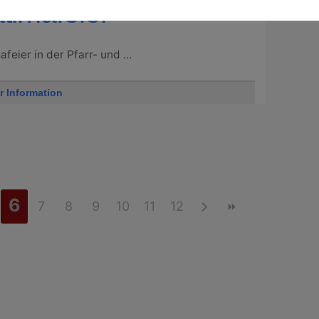
timafeier
afeier in der Pfarr- und ...
r Information
6
7
8
9
10
11
12