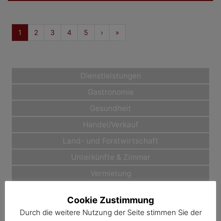
1
2
3
4
5
›
»
Dienstleistungen
Gastronomie
Gesundheit
Handel/Verkauf
Land- und Forstwirtschaft
Unterkünfte & Zimmer
Vermietung
Alle Betriebe
Cookie Zustimmung
Durch die weitere Nutzung der Seite stimmen Sie der