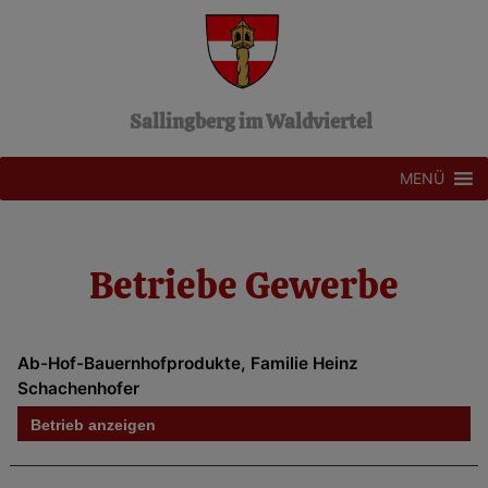
Z
u
m
I
n
Sallingberg im Waldviertel
h
a
l
MENÜ
t
s
p
r
Betriebe Gewerbe
i
n
g
e
Ab-Hof-Bauernhofprodukte, Familie Heinz
n
Schachenhofer
Betrieb anzeigen