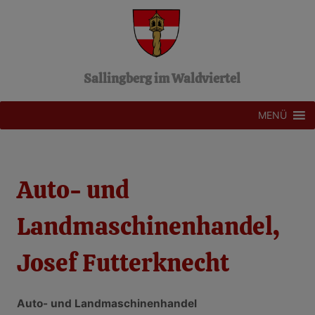
Z
u
m
I
n
Sallingberg im Waldviertel
h
a
l
MENÜ
t
s
p
r
Auto- und
i
n
g
Landmaschinenhandel,
e
n
Josef Futterknecht
Auto- und Landmaschinenhandel