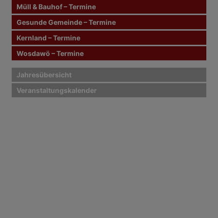
s
Müll & Bauhof – Termine
n
Gesunde Gemeinde – Termine
Kernland – Termine
a
Wosdawö – Termine
v
i
Jahresübersicht
Veranstaltungskalender
g
a
t
i
o
n