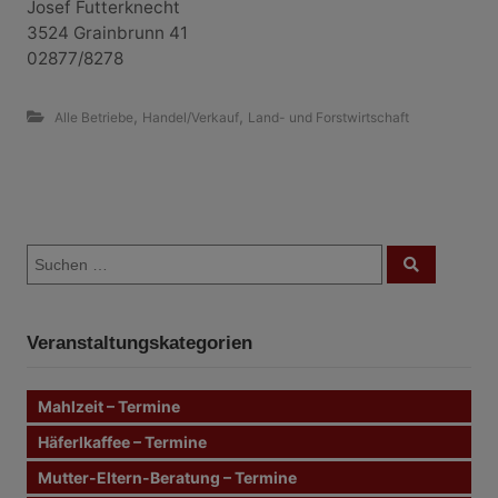
Josef Futterknecht
3524 Grainbrunn 41
02877/8278
,
,
Alle Betriebe
Handel/Verkauf
Land- und Forstwirtschaft
B
S
e
S
u
u
c
i
c
h
e
h
n
t
Veranstaltungskategorien
e
n
r
n
Mahlzeit – Termine
a
a
c
Häferlkaffee – Termine
g
h
Mutter-Eltern-Beratung – Termine
: