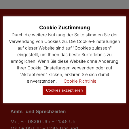
Cookie Zustimmung
Marktgemeinde Sallingberg
Durch die weitere Nutzung der Seite stimmen Sie der
3525 Sallingberg
Verwendung von Cookies zu. Die Cookie-Einstellungen
Hauptstraße 24
auf dieser Website sind auf "Cookies zulassen"
eingestellt, um Ihnen das beste Surferlebnis zu
Tel: 02877/8344
ermöglichen. Wenn Sie diese Website ohne Änderung
Fax: 02877/8344-4
Ihrer Cookie-Einstellungen verwenden oder auf
gemeinde@sallingberg.at
"Akzeptieren" klicken, erklären Sie sich damit
einverstanden.
Cookie Richtlinie
Cookies akzeptieren
Amts- und Sprechzeiten
Mo, Fr: 08:00 Uhr – 11:45 Uhr
Mi: 08:00 Uhr – 11:45 Uhr und