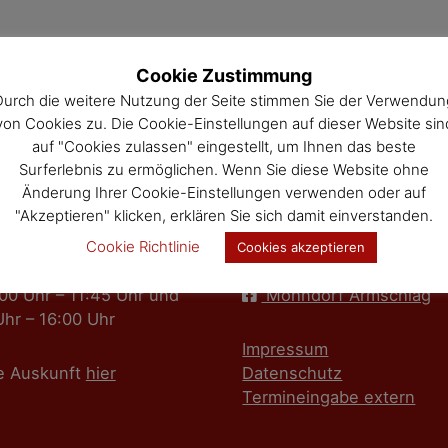
Cookie Zustimmung
Durch die weitere Nutzung der Seite stimmen Sie der Verwendun
von Cookies zu. Die Cookie-Einstellungen auf dieser Website sin
auf "Cookies zulassen" eingestellt, um Ihnen das beste
Surferlebnis zu ermöglichen. Wenn Sie diese Website ohne
Änderung Ihrer Cookie-Einstellungen verwenden oder auf
"Akzeptieren" klicken, erklären Sie sich damit einverstanden.
 und Sprechzeiten
Informatives
Cookie Richtlinie
Cookies akzeptieren
 08:00 Uhr – 11:45 Uhr
Gemeinde Sallingberg
:00 Uhr – 11:45 Uhr und
Mohndorf Armschlag
Uhr – 16:00 Uhr
Impressum
e Auskunft
hier
Datenschutz
Termineingabe extern