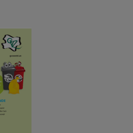
tartikel.com/de/
Medikamente gegen Halsschmerzen