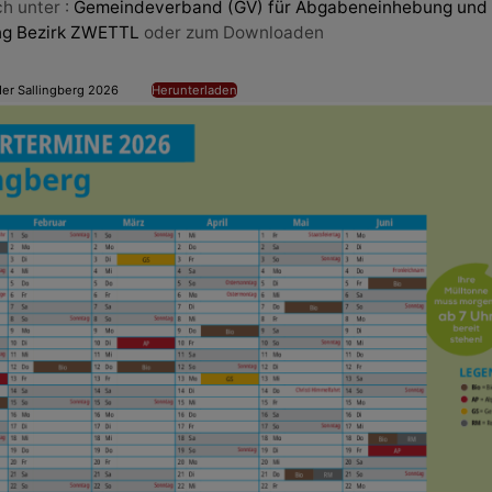
h unter :
Gemeindeverband (GV) für Abgabeneinhebung und
egen Verstopfung bei Kindern. Untersuchung
https://reques
ng Bezirk ZWETTL
oder zum Downloaden
gegen Sodbrennen Erkältungsmedizin
er Sallingberg 2026
Herunterladen