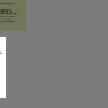
g
d
n.