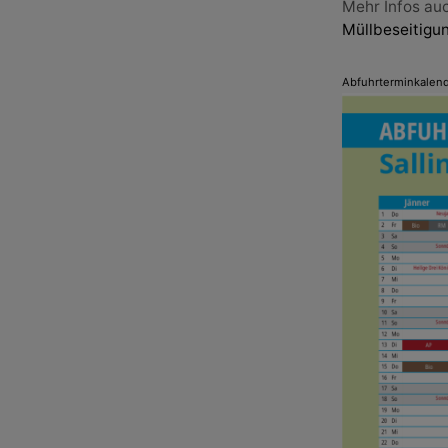
Mehr Infos auc
Medikamente g
Müllbeseitigu
Medikamente 
Abfuhrterminkalend