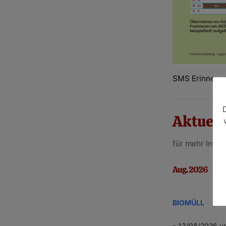
SMS Erinneru
Aktuell
für mehr Infor
Aug. 2026
BIOMÜLL
– 13/08/2026 u