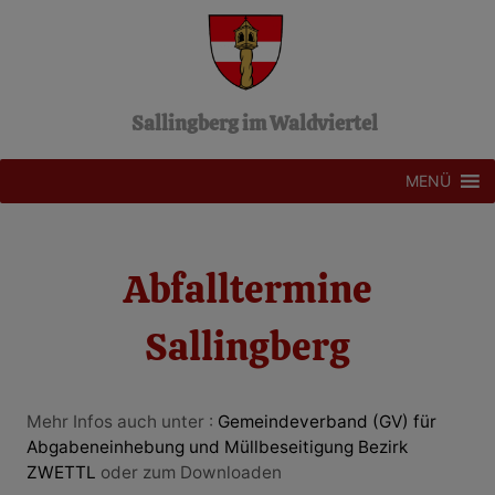
Z
u
m
I
n
Sallingberg im Waldviertel
h
a
l
MENÜ
t
s
p
r
Abfalltermine
i
n
Sallingberg
g
e
n
Mehr Infos auch unter :
Gemeindeverband (GV) für
Medikamente gegen Verstopfung bei Kindern.
Abgabeneinhebung und Müllbeseitigung Bezirk
Untersuchung
https://requestartikel.com/de/
ZWETTL
oder zum Downloaden
Medikamente gegen Halsschmerzen Medikamente gegen