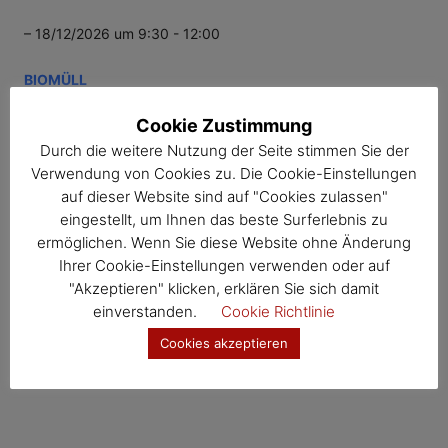
– 18/12/2026 um 9:30 - 12:00
BIOMÜLL
Cookie Zustimmung
– 28/12/2026 um 0:00 - 23:59
Durch die weitere Nutzung der Seite stimmen Sie der
Verwendung von Cookies zu. Die Cookie-Einstellungen
auf dieser Website sind auf "Cookies zulassen"
eingestellt, um Ihnen das beste Surferlebnis zu
ermöglichen. Wenn Sie diese Website ohne Änderung
6
1
2
3
4
5
7
Ihrer Cookie-Einstellungen verwenden oder auf
"Akzeptieren" klicken, erklären Sie sich damit
einverstanden.
Cookie Richtlinie
Cookies akzeptieren