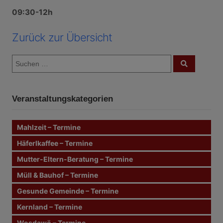
09:30-12h
Zurück zur Übersicht
S
S
u
u
c
c
h
e
h
n
Veranstaltungskategorien
e
n
n
Mahlzeit – Termine
a
c
Häferlkaffee – Termine
h
Mutter-Eltern-Beratung – Termine
:
Müll & Bauhof – Termine
Gesunde Gemeinde – Termine
Kernland – Termine
Wosdawö – Termine