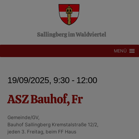
Z
u
m
I
n
Sallingberg im Waldviertel
h
a
l
MENÜ
t
s
p
r
19/09/2025, 9:30 - 12:00
i
n
g
ASZ Bauhof, Fr
e
n
Gemeinde/GV,
Bauhof Sallingberg Kremstalstraße 12/2,
jeden 3. Freitag, beim FF Haus