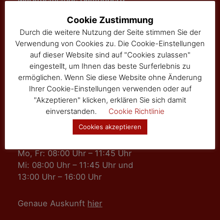
3525 Sallingberg
Cookie Zustimmung
Hauptstraße 24
Durch die weitere Nutzung der Seite stimmen Sie der
Tel: 02877/8344
Verwendung von Cookies zu. Die Cookie-Einstellungen
Fax: 02877/8344-4
auf dieser Website sind auf "Cookies zulassen"
gemeinde@sallingberg.at
eingestellt, um Ihnen das beste Surferlebnis zu
ermöglichen. Wenn Sie diese Website ohne Änderung
Ihrer Cookie-Einstellungen verwenden oder auf
"Akzeptieren" klicken, erklären Sie sich damit
einverstanden.
Cookie Richtlinie
Cookies akzeptieren
Amts- und Sprechzeiten
Mo, Fr: 08:00 Uhr – 11:45 Uhr
Mi: 08:00 Uhr – 11:45 Uhr und
13:00 Uhr – 16:00 Uhr
Genaue Auskunft
hier