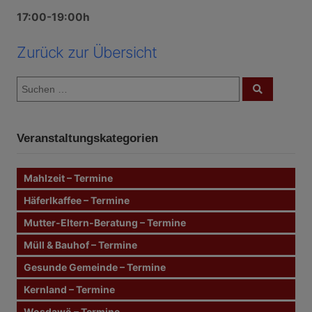
17:00-19:00h
Zurück zur Übersicht
S
S
u
u
c
c
h
e
h
n
Veranstaltungskategorien
e
n
n
Mahlzeit – Termine
a
c
Häferlkaffee – Termine
h
Mutter-Eltern-Beratung – Termine
:
Müll & Bauhof – Termine
Gesunde Gemeinde – Termine
Kernland – Termine
Wosdawö – Termine