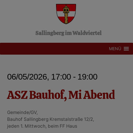
Z
u
m
I
n
Sallingberg im Waldviertel
h
a
l
MENÜ
t
s
p
r
06/05/2026, 17:00 - 19:00
i
n
g
ASZ Bauhof, Mi Abend
e
n
Gemeinde/GV,
Bauhof Sallingberg Kremstalstraße 12/2,
jeden 1. Mittwoch, beim FF Haus