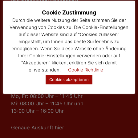
3525 Sallingberg
Cookie Zustimmung
Hauptstraße 24
Durch die weitere Nutzung der Seite stimmen Sie der
Tel: 02877/8344
Verwendung von Cookies zu. Die Cookie-Einstellungen
Fax: 02877/8344-4
auf dieser Website sind auf "Cookies zulassen"
gemeinde@sallingberg.at
eingestellt, um Ihnen das beste Surferlebnis zu
ermöglichen. Wenn Sie diese Website ohne Änderung
Ihrer Cookie-Einstellungen verwenden oder auf
"Akzeptieren" klicken, erklären Sie sich damit
einverstanden.
Cookie Richtlinie
Cookies akzeptieren
Amts- und Sprechzeiten
Mo, Fr: 08:00 Uhr – 11:45 Uhr
Mi: 08:00 Uhr – 11:45 Uhr und
13:00 Uhr – 16:00 Uhr
Genaue Auskunft
hier