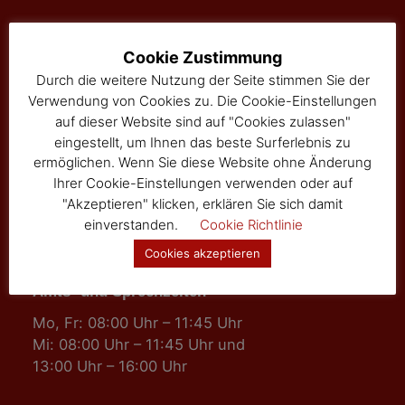
Marktgemeinde Sallingberg
Cookie Zustimmung
3525 Sallingberg
Durch die weitere Nutzung der Seite stimmen Sie der
Hauptstraße 24
Verwendung von Cookies zu. Die Cookie-Einstellungen
Tel: 02877/8344
auf dieser Website sind auf "Cookies zulassen"
Fax: 02877/8344-4
eingestellt, um Ihnen das beste Surferlebnis zu
gemeinde@sallingberg.at
ermöglichen. Wenn Sie diese Website ohne Änderung
Ihrer Cookie-Einstellungen verwenden oder auf
"Akzeptieren" klicken, erklären Sie sich damit
einverstanden.
Cookie Richtlinie
Cookies akzeptieren
Amts- und Sprechzeiten
Mo, Fr: 08:00 Uhr – 11:45 Uhr
Mi: 08:00 Uhr – 11:45 Uhr und
13:00 Uhr – 16:00 Uhr