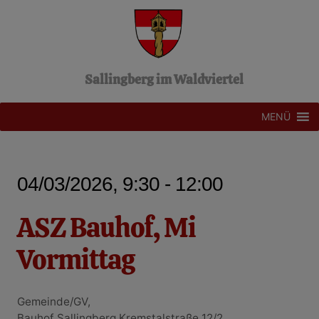
Z
u
m
I
n
Sallingberg im Waldviertel
h
a
l
MENÜ
t
s
p
r
04/03/2026, 9:30 - 12:00
i
n
g
ASZ Bauhof, Mi
e
n
Vormittag
Gemeinde/GV,
Bauhof Sallingberg Kremstalstraße 12/2,