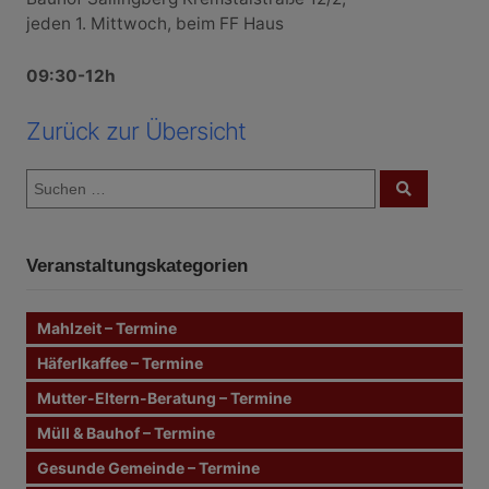
jeden 1. Mittwoch, beim FF Haus
09:30-12h
Zurück zur Übersicht
S
S
u
u
c
c
h
e
h
n
Veranstaltungskategorien
e
n
n
Mahlzeit – Termine
a
c
Häferlkaffee – Termine
h
Mutter-Eltern-Beratung – Termine
:
Müll & Bauhof – Termine
Gesunde Gemeinde – Termine