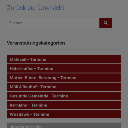
Zurück zur Übersicht
S
S
u
u
c
c
h
e
h
n
Veranstaltungskategorien
e
n
n
Mahlzeit – Termine
a
c
Häferlkaffee – Termine
h
Mutter-Eltern-Beratung – Termine
:
Müll & Bauhof – Termine
Gesunde Gemeinde – Termine
Kernland – Termine
Wosdawö – Termine
Jahresübersicht