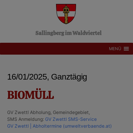
Z
u
m
I
n
Sallingberg im Waldviertel
h
a
l
MENÜ
t
s
p
r
16/01/2025, Ganztägig
i
n
g
BIOMÜLL
e
n
GV Zwettl Abholung, Gemeindegebiet,
SMS Anmeldung:
GV Zwettl SMS-Service
GV Zwettl | Abholtermine (umweltverbaende.at)