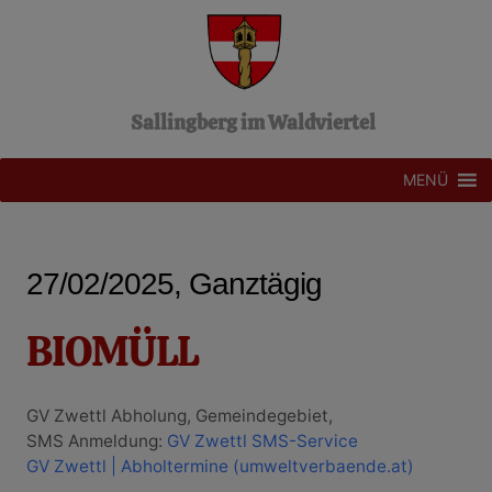
Z
u
m
I
n
Sallingberg im Waldviertel
h
a
l
MENÜ
t
s
p
r
27/02/2025, Ganztägig
i
n
g
BIOMÜLL
e
n
GV Zwettl Abholung, Gemeindegebiet,
SMS Anmeldung:
GV Zwettl SMS-Service
GV Zwettl | Abholtermine (umweltverbaende.at)