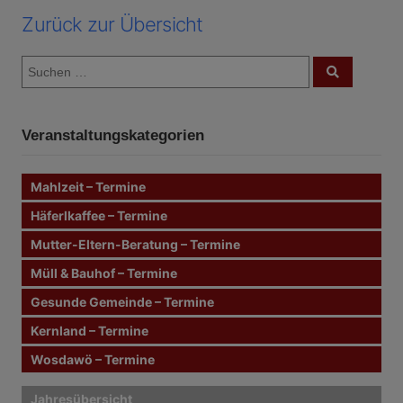
Zurück zur Übersicht
S
S
u
u
c
c
h
e
h
n
Veranstaltungskategorien
e
n
n
Mahlzeit – Termine
a
c
Häferlkaffee – Termine
h
Mutter-Eltern-Beratung – Termine
:
Müll & Bauhof – Termine
Gesunde Gemeinde – Termine
Kernland – Termine
Wosdawö – Termine
Jahresübersicht