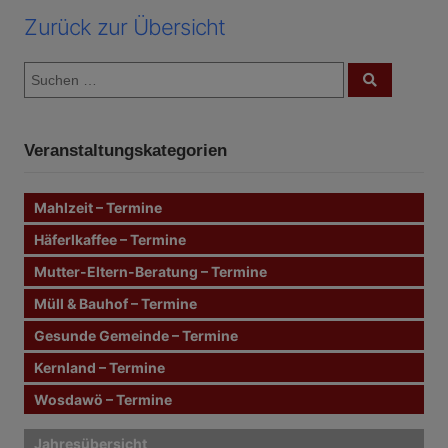
Zurück zur Übersicht
S
S
u
u
c
c
h
e
h
n
Veranstaltungskategorien
e
n
n
Mahlzeit – Termine
a
c
Häferlkaffee – Termine
h
Mutter-Eltern-Beratung – Termine
:
Müll & Bauhof – Termine
Gesunde Gemeinde – Termine
Kernland – Termine
Wosdawö – Termine
Jahresübersicht