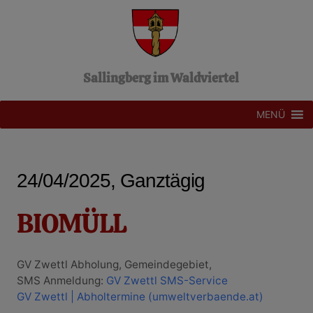
Z
u
m
I
n
Sallingberg im Waldviertel
h
a
l
MENÜ
t
s
p
r
24/04/2025, Ganztägig
i
n
g
BIOMÜLL
e
n
GV Zwettl Abholung, Gemeindegebiet,
SMS Anmeldung:
GV Zwettl SMS-Service
GV Zwettl | Abholtermine (umweltverbaende.at)