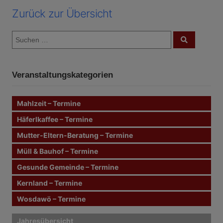
Zurück zur Übersicht
S
S
u
u
c
c
h
e
h
n
Veranstaltungskategorien
e
n
n
Mahlzeit – Termine
a
c
Häferlkaffee – Termine
h
Mutter-Eltern-Beratung – Termine
:
Müll & Bauhof – Termine
Gesunde Gemeinde – Termine
Kernland – Termine
Wosdawö – Termine
Jahresübersicht