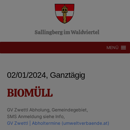
Z
u
m
I
n
Sallingberg im Waldviertel
h
a
l
MENÜ
t
s
p
r
02/01/2024, Ganztägig
i
n
g
BIOMÜLL
e
n
GV Zwettl Abholung, Gemeindegebiet,
SMS Anmeldung siehe Info,
GV Zwettl | Abholtermine (umweltverbaende.at)