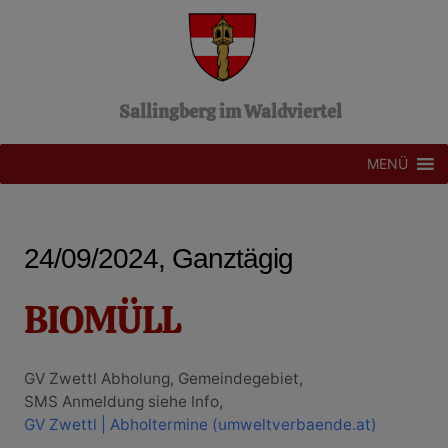
Z
u
m
I
n
Sallingberg im Waldviertel
h
a
l
MENÜ
t
s
p
r
24/09/2024, Ganztägig
i
n
g
BIOMÜLL
e
n
GV Zwettl Abholung, Gemeindegebiet,
SMS Anmeldung siehe Info,
GV Zwettl | Abholtermine (umweltverbaende.at)