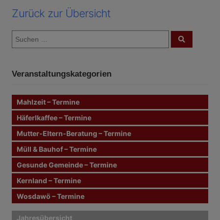
Zurück zur Übersicht
S
S
u
u
c
c
h
e
h
n
Veranstaltungskategorien
e
n
n
Mahlzeit – Termine
a
c
Häferlkaffee – Termine
h
Mutter-Eltern-Beratung – Termine
:
Müll & Bauhof – Termine
Gesunde Gemeinde – Termine
Kernland – Termine
Wosdawö – Termine
Jahresübersicht