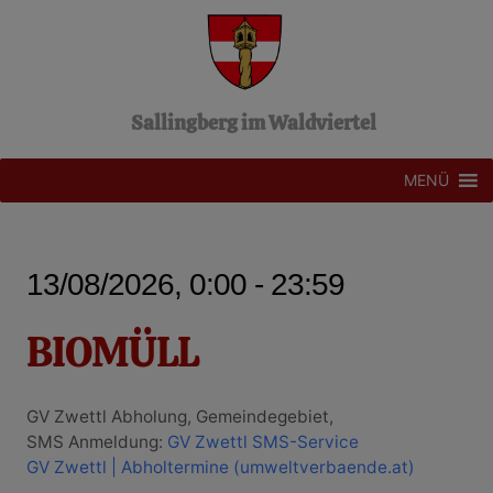
Z
u
m
I
n
Sallingberg im Waldviertel
h
a
l
MENÜ
t
s
p
r
13/08/2026, 0:00 - 23:59
i
n
g
BIOMÜLL
e
n
GV Zwettl Abholung, Gemeindegebiet,
SMS Anmeldung:
GV Zwettl SMS-Service
GV Zwettl | Abholtermine (umweltverbaende.at)