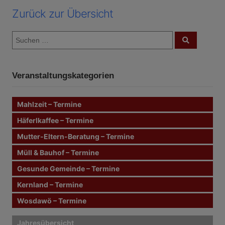
Zurück zur Übersicht
S
S
u
u
c
c
h
e
h
n
Veranstaltungskategorien
e
n
n
Mahlzeit – Termine
a
c
Häferlkaffee – Termine
h
Mutter-Eltern-Beratung – Termine
:
Müll & Bauhof – Termine
Gesunde Gemeinde – Termine
Kernland – Termine
Wosdawö – Termine
Jahresübersicht