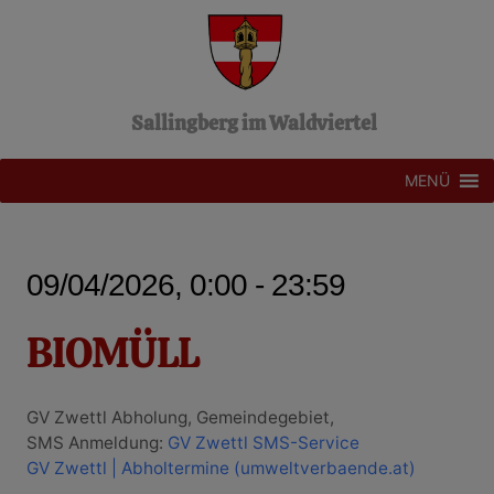
Z
u
m
I
n
Sallingberg im Waldviertel
h
a
l
MENÜ
t
s
p
r
09/04/2026, 0:00 - 23:59
i
n
g
BIOMÜLL
e
n
GV Zwettl Abholung, Gemeindegebiet,
SMS Anmeldung:
GV Zwettl SMS-Service
GV Zwettl | Abholtermine (umweltverbaende.at)