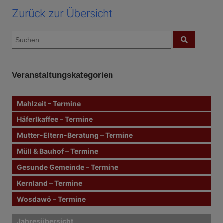
Zurück zur Übersicht
S
S
u
u
c
c
h
e
h
n
Veranstaltungskategorien
e
n
n
Mahlzeit – Termine
a
c
Häferlkaffee – Termine
h
Mutter-Eltern-Beratung – Termine
:
Müll & Bauhof – Termine
Gesunde Gemeinde – Termine
Kernland – Termine
Wosdawö – Termine
Jahresübersicht