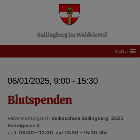
Z
u
m
I
n
Sallingberg im Waldviertel
h
a
l
MENÜ
t
s
p
r
06/01/2025, 9:00 - 15:30
i
n
g
Blutspenden
e
n
Veranstaltungsort:
Volksschule Sallingberg, 3525
Schulgasse 3
Zeit:
09:00 – 12:00
und
13:00 – 15:30 Uhr