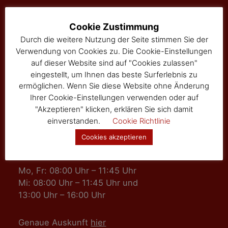
Marktgemeinde Sallingberg
Cookie Zustimmung
3525 Sallingberg
Durch die weitere Nutzung der Seite stimmen Sie der
Hauptstraße 24
Verwendung von Cookies zu. Die Cookie-Einstellungen
Tel: 02877/8344
auf dieser Website sind auf "Cookies zulassen"
Fax: 02877/8344-4
eingestellt, um Ihnen das beste Surferlebnis zu
gemeinde@sallingberg.at
ermöglichen. Wenn Sie diese Website ohne Änderung
Ihrer Cookie-Einstellungen verwenden oder auf
"Akzeptieren" klicken, erklären Sie sich damit
einverstanden.
Cookie Richtlinie
Cookies akzeptieren
Amts- und Sprechzeiten
Mo, Fr: 08:00 Uhr – 11:45 Uhr
Mi: 08:00 Uhr – 11:45 Uhr und
13:00 Uhr – 16:00 Uhr
Genaue Auskunft
hier