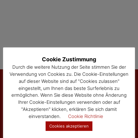
Cookie Zustimmung
Durch die weitere Nutzung der Seite stimmen Sie der
Verwendung von Cookies zu. Die Cookie-Einstellungen
auf dieser Website sind auf "Cookies zulassen"
eingestellt, um Ihnen das beste Surferlebnis zu
Marktgemeinde Sallingberg
ermöglichen. Wenn Sie diese Website ohne Änderung
Ihrer Cookie-Einstellungen verwenden oder auf
3525 Sallingberg
"Akzeptieren" klicken, erklären Sie sich damit
Hauptstraße 24
einverstanden.
Cookie Richtlinie
Tel: 02877/8344
Fax: 02877/8344-4
Cookies akzeptieren
gemeinde@sallingberg.at