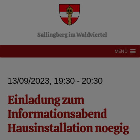
Z
u
m
I
n
Sallingberg im Waldviertel
h
a
l
MENÜ
t
s
p
r
13/09/2023, 19:30 - 20:30
i
n
g
Einladung zum
e
n
Informationsabend
Hausinstallation noegig