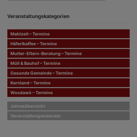
c
c
h
e
h
n
Veranstaltungskategorien
e
n
n
Mahlzeit – Termine
a
c
Häferlkaffee – Termine
h
Mutter-Eltern-Beratung – Termine
:
Müll & Bauhof – Termine
Gesunde Gemeinde – Termine
Kernland – Termine
Wosdawö – Termine
Jahresübersicht
Veranstaltungskalender