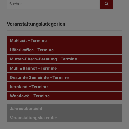
S
S
u
u
c
c
h
e
h
n
Veranstaltungskategorien
e
n
n
Mahlzeit – Termine
a
c
Häferlkaffee – Termine
h
Mutter-Eltern-Beratung – Termine
:
Müll & Bauhof – Termine
Gesunde Gemeinde – Termine
Kernland – Termine
Wosdawö – Termine
Jahresübersicht
Veranstaltungskalender