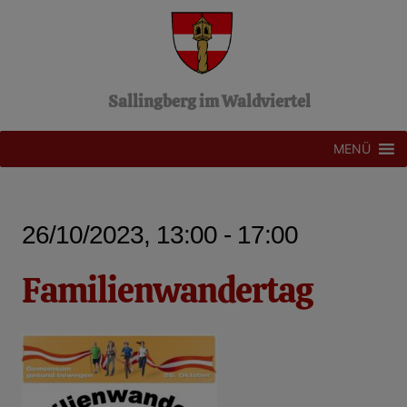
Z
u
m
I
n
Sallingberg im Waldviertel
h
a
l
MENÜ
t
s
p
r
26/10/2023, 13:00 - 17:00
i
n
g
Familienwandertag
e
n