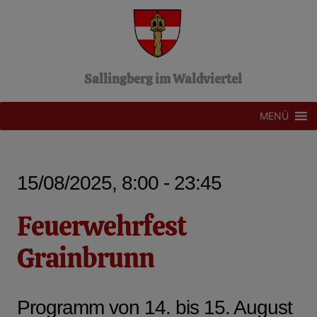
Z
u
m
I
n
Sallingberg im Waldviertel
h
a
l
MENÜ
t
s
p
r
15/08/2025, 8:00 - 23:45
i
n
g
Feuerwehrfest
e
n
Grainbrunn
Programm von 14. bis 15. August