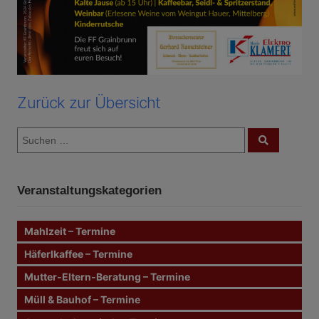
Zurück zur Übersicht
S
S
u
u
c
c
h
e
h
n
Veranstaltungskategorien
e
n
n
Mahlzeit – Termine
a
c
Häferlkaffee – Termine
h
Mutter-Eltern-Beratung – Termine
:
Müll & Bauhof – Termine