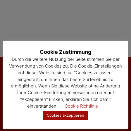
Cookie Zustimmung
Durch die weitere Nutzung der Seite stimmen Sie der
Verwendung von Cookies zu. Die Cookie-Einstellungen
auf dieser Website sind auf "Cookies zulassen"
eingestellt, um Ihnen das beste Surferlebnis zu
Marktgemeinde Sallingberg
ermöglichen. Wenn Sie diese Website ohne Änderung
3525 Sallingberg
Ihrer Cookie-Einstellungen verwenden oder auf
Hauptstraße 24
"Akzeptieren" klicken, erklären Sie sich damit
Tel: 02877/8344
einverstanden.
Cookie Richtlinie
Fax: 02877/8344-4
Cookies akzeptieren
gemeinde@sallingberg.at