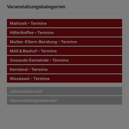
e
h
n
Veranstaltungskategorien
e
n
n
Mahlzeit – Termine
a
c
Häferlkaffee – Termine
h
Mutter-Eltern-Beratung – Termine
:
Müll & Bauhof – Termine
Gesunde Gemeinde – Termine
Kernland – Termine
Wosdawö – Termine
Jahresübersicht
Veranstaltungskalender