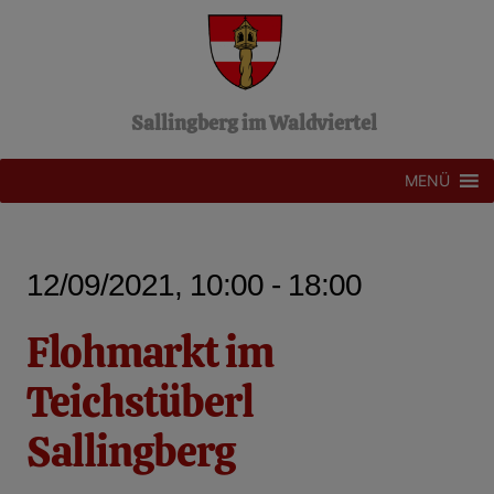
Z
u
m
I
n
Sallingberg im Waldviertel
h
a
l
MENÜ
t
s
p
r
12/09/2021, 10:00 - 18:00
i
n
g
Flohmarkt im
e
n
Teichstüberl
Sallingberg