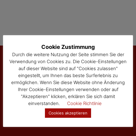
Cookie Zustimmung
Durch die weitere Nutzung der Seite stimmen Sie der
Verwendung von Cookies zu. Die Cookie-Einstellungen
auf dieser Website sind auf "Cookies zulassen"
Marktgemeinde Sallingberg
eingestellt, um Ihnen das beste Surferlebnis zu
3525 Sallingberg
ermöglichen. Wenn Sie diese Website ohne Änderung
Hauptstraße 24
Ihrer Cookie-Einstellungen verwenden oder auf
Tel: 02877/8344
"Akzeptieren" klicken, erklären Sie sich damit
Fax: 02877/8344-4
einverstanden.
Cookie Richtlinie
gemeinde@sallingberg.at
Cookies akzeptieren