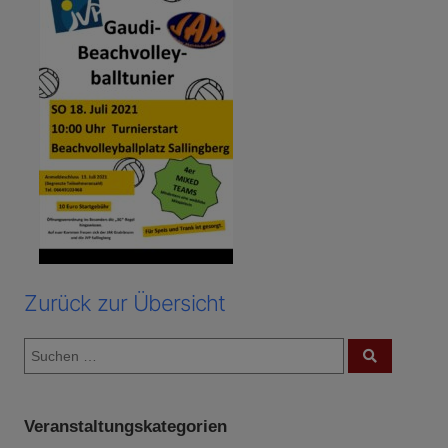
Zurück zur Übersicht
S
S
u
u
c
c
h
e
h
n
Veranstaltungskategorien
e