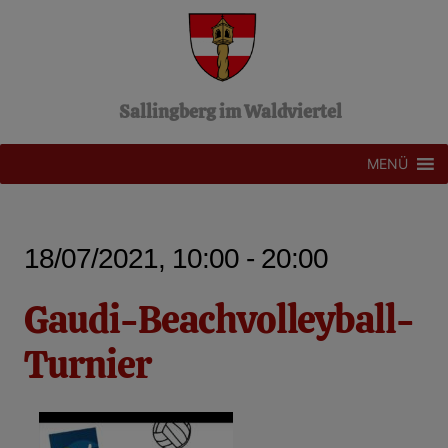
Z
u
m
I
n
Sallingberg im Waldviertel
h
a
l
MENÜ
t
s
p
r
18/07/2021, 10:00 - 20:00
i
n
g
Gaudi-Beachvolleyball-
e
n
Turnier