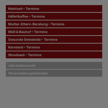
n
n
Mahlzeit – Termine
a
c
Häferlkaffee – Termine
h
Mutter-Eltern-Beratung – Termine
:
Müll & Bauhof – Termine
Gesunde Gemeinde – Termine
Kernland – Termine
Wosdawö – Termine
Jahresübersicht
Veranstaltungskalender