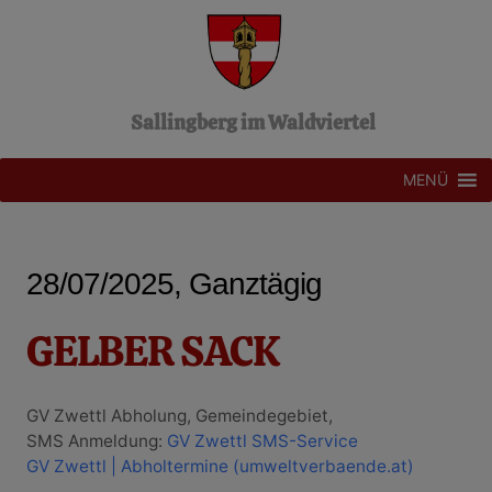
Z
u
m
I
n
Sallingberg im Waldviertel
h
a
l
MENÜ
t
s
p
r
28/07/2025, Ganztägig
i
n
g
GELBER SACK
e
n
GV Zwettl Abholung, Gemeindegebiet,
SMS Anmeldung:
GV Zwettl SMS-Service
GV Zwettl | Abholtermine (umweltverbaende.at)