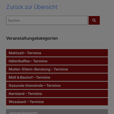
Zurück zur Übersicht
S
S
u
u
c
c
h
e
h
n
Veranstaltungskategorien
e
n
n
Mahlzeit – Termine
a
c
Häferlkaffee – Termine
h
Mutter-Eltern-Beratung – Termine
:
Müll & Bauhof – Termine
Gesunde Gemeinde – Termine
Kernland – Termine
Wosdawö – Termine
Jahresübersicht