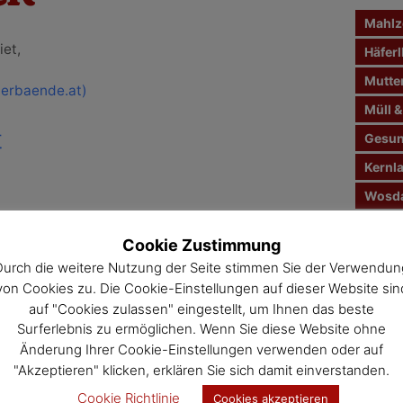
n
Mahlze
a
et,
c
Häferl
h
Mutte
verbaende.at)
:
Müll &
t
Gesun
Kernl
Wosda
Jahre
Cookie Zustimmung
Veran
Durch die weitere Nutzung der Seite stimmen Sie der Verwendun
von Cookies zu. Die Cookie-Einstellungen auf dieser Website sin
auf "Cookies zulassen" eingestellt, um Ihnen das beste
Surferlebnis zu ermöglichen. Wenn Sie diese Website ohne
Änderung Ihrer Cookie-Einstellungen verwenden oder auf
"Akzeptieren" klicken, erklären Sie sich damit einverstanden.
Cookie Richtlinie
Cookies akzeptieren