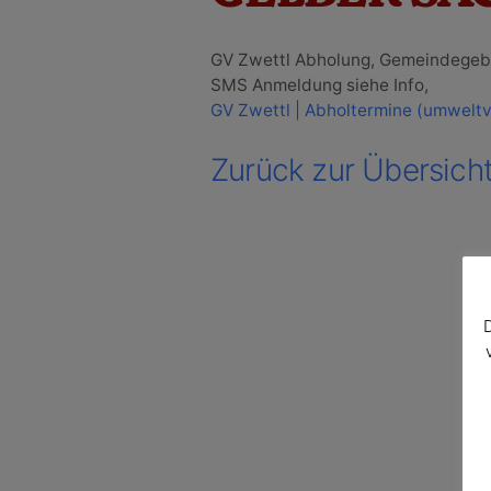
GV Zwettl Abholung, Gemeindegebi
SMS Anmeldung siehe Info,
GV Zwettl | Abholtermine (umwelt
Zurück zur Übersich