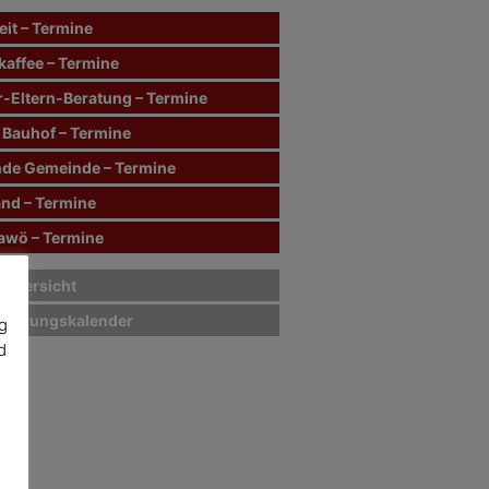
it – Termine
kaffee – Termine
r-Eltern-Beratung – Termine
 Bauhof – Termine
de Gemeinde – Termine
and – Termine
wö – Termine
sübersicht
staltungskalender
g
d