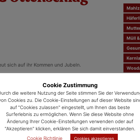
n
Mahlze
a
c
Häferl
h
Mutte
:
Müll &
Gesun
Kernl
eut sich auf ihr Kommen und Jubeln.
Wosda
t
Jahre
Cookie Zustimmung
Veran
Durch die weitere Nutzung der Seite stimmen Sie der Verwendun
von Cookies zu. Die Cookie-Einstellungen auf dieser Website sin
auf "Cookies zulassen" eingestellt, um Ihnen das beste
Surferlebnis zu ermöglichen. Wenn Sie diese Website ohne
Änderung Ihrer Cookie-Einstellungen verwenden oder auf
"Akzeptieren" klicken, erklären Sie sich damit einverstanden.
Cookie Richtlinie
Cookies akzeptieren