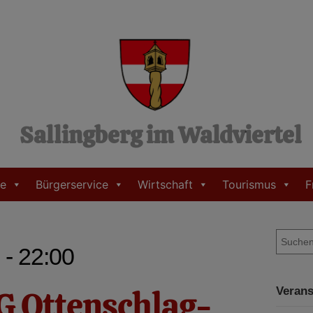
Sallingberg im Waldviertel
e
Bürgerservice
Wirtschaft
Tourismus
F
S
 - 22:00
u
c
h
G Ottenschlag-
Verans
e
n