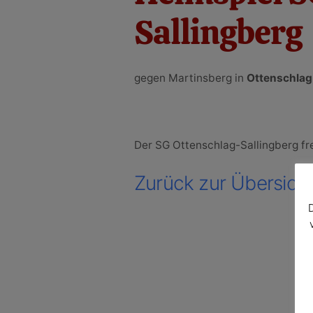
Sallingberg
gegen Martinsberg in
Ottenschlag
Der SG Ottenschlag-Sallingberg fr
Zurück zur Übersich