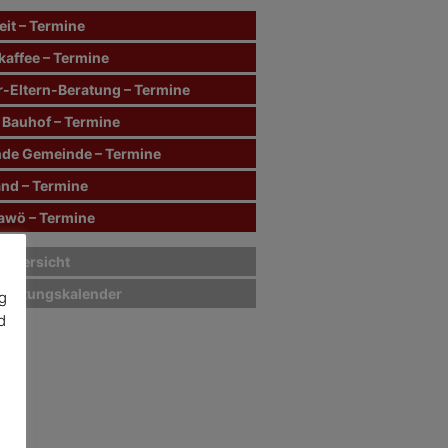
it – Termine
kaffee – Termine
r-Eltern-Beratung – Termine
 Bauhof – Termine
de Gemeinde – Termine
and – Termine
wö – Termine
sübersicht
staltungskalender
g
d