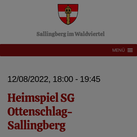
Z
u
m
I
n
Sallingberg im Waldviertel
h
a
l
MENÜ
t
s
p
r
12/08/2022, 18:00 - 19:45
i
n
g
Heimspiel SG
e
n
Ottenschlag-
Sallingberg