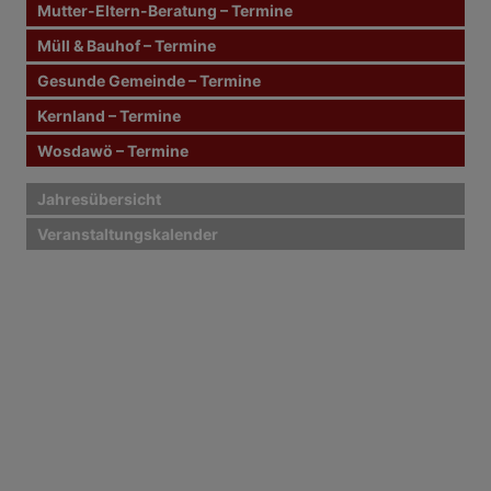
Mutter-Eltern-Beratung – Termine
:
Müll & Bauhof – Termine
Gesunde Gemeinde – Termine
Kernland – Termine
Wosdawö – Termine
Jahresübersicht
Veranstaltungskalender