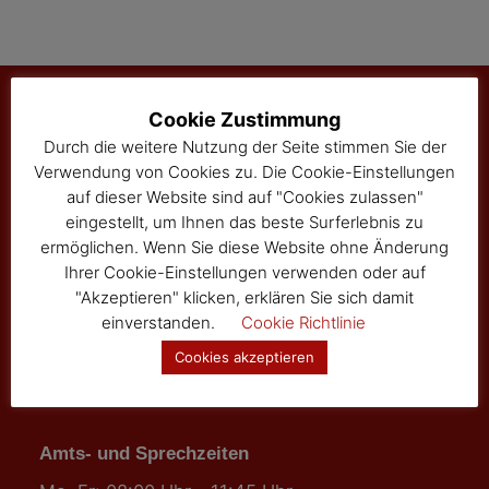
Cookie Zustimmung
Durch die weitere Nutzung der Seite stimmen Sie der
Marktgemeinde Sallingberg
Verwendung von Cookies zu. Die Cookie-Einstellungen
3525 Sallingberg
auf dieser Website sind auf "Cookies zulassen"
Hauptstraße 24
eingestellt, um Ihnen das beste Surferlebnis zu
Tel: 02877/8344
ermöglichen. Wenn Sie diese Website ohne Änderung
Fax: 02877/8344-4
Ihrer Cookie-Einstellungen verwenden oder auf
gemeinde@sallingberg.at
"Akzeptieren" klicken, erklären Sie sich damit
einverstanden.
Cookie Richtlinie
Cookies akzeptieren
Amts- und Sprechzeiten