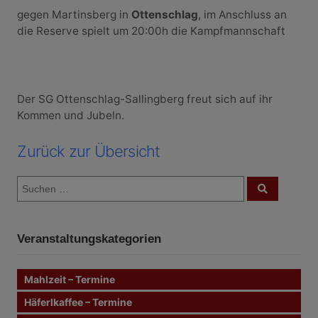
gegen Martinsberg in
Ottenschlag
, im Anschluss an
die Reserve spielt um 20:00h die Kampfmannschaft
Der SG Ottenschlag-Sallingberg freut sich auf ihr
Kommen und Jubeln.
Zurück zur Übersicht
S
S
u
u
c
c
h
e
h
n
Veranstaltungskategorien
e
n
n
Mahlzeit – Termine
a
c
Häferlkaffee – Termine
h