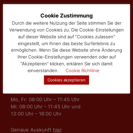
Marktgemeinde Sallingberg
Cookie Zustimmung
3525 Sallingberg
Durch die weitere Nutzung der Seite stimmen Sie der
Hauptstraße 24
Verwendung von Cookies zu. Die Cookie-Einstellungen
Tel: 02877/8344
auf dieser Website sind auf "Cookies zulassen"
Fax: 02877/8344-4
eingestellt, um Ihnen das beste Surferlebnis zu
gemeinde@sallingberg.at
ermöglichen. Wenn Sie diese Website ohne Änderung
Ihrer Cookie-Einstellungen verwenden oder auf
"Akzeptieren" klicken, erklären Sie sich damit
einverstanden.
Cookie Richtlinie
Cookies akzeptieren
Amts- und Sprechzeiten
Mo, Fr: 08:00 Uhr – 11:45 Uhr
Mi: 08:00 Uhr – 11:45 Uhr und
13:00 Uhr – 16:00 Uhr
Genaue Auskunft
hier