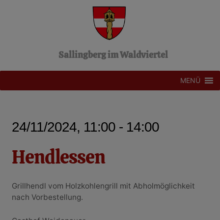
Z
u
m
I
n
Sallingberg im Waldviertel
h
a
l
MENÜ
t
s
p
r
24/11/2024, 11:00 - 14:00
i
n
g
Hendlessen
e
n
Grillhendl vom Holzkohlengrill mit Abholmöglichkeit
nach Vorbestellung.