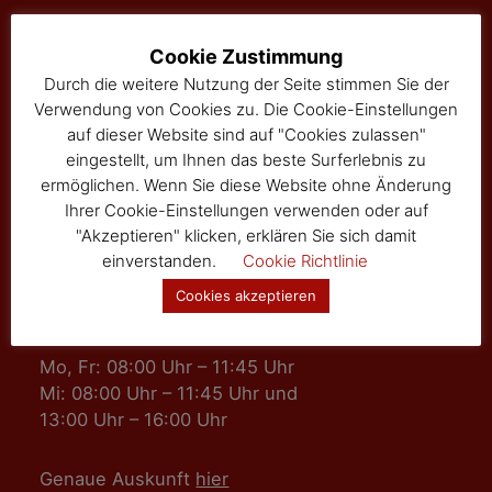
Marktgemeinde Sallingberg
Cookie Zustimmung
3525 Sallingberg
Durch die weitere Nutzung der Seite stimmen Sie der
Hauptstraße 24
Verwendung von Cookies zu. Die Cookie-Einstellungen
Tel: 02877/8344
auf dieser Website sind auf "Cookies zulassen"
Fax: 02877/8344-4
eingestellt, um Ihnen das beste Surferlebnis zu
gemeinde@sallingberg.at
ermöglichen. Wenn Sie diese Website ohne Änderung
Ihrer Cookie-Einstellungen verwenden oder auf
"Akzeptieren" klicken, erklären Sie sich damit
einverstanden.
Cookie Richtlinie
Cookies akzeptieren
Amts- und Sprechzeiten
Mo, Fr: 08:00 Uhr – 11:45 Uhr
Mi: 08:00 Uhr – 11:45 Uhr und
13:00 Uhr – 16:00 Uhr
Genaue Auskunft
hier