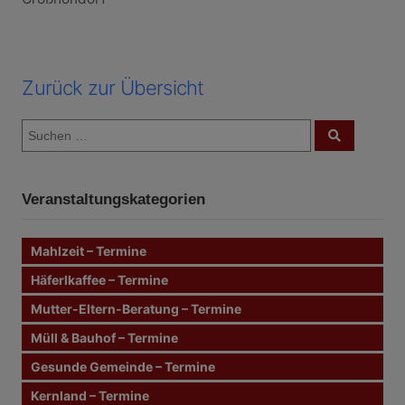
Zurück zur Übersicht
S
S
u
u
c
c
h
e
h
n
Veranstaltungskategorien
e
n
n
Mahlzeit – Termine
a
c
Häferlkaffee – Termine
h
Mutter-Eltern-Beratung – Termine
:
Müll & Bauhof – Termine
Gesunde Gemeinde – Termine
Kernland – Termine