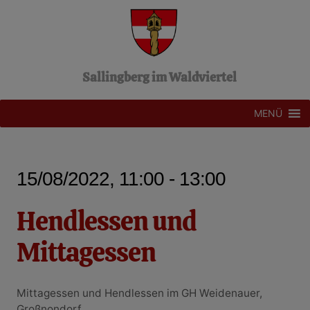
Z
u
m
I
n
Sallingberg im Waldviertel
h
a
l
MENÜ
t
s
p
r
15/08/2022, 11:00 - 13:00
i
n
g
Hendlessen und
e
n
Mittagessen
Mittagessen und Hendlessen im GH Weidenauer,
Großnondorf