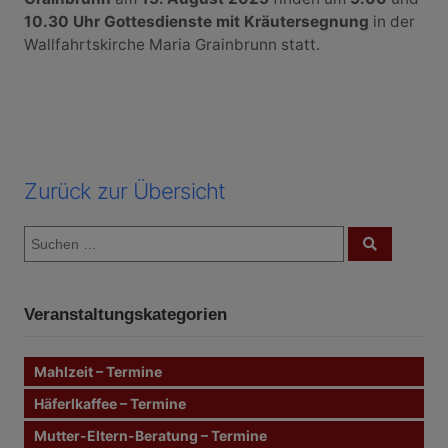
10.30 Uhr
Gottesdienste mit Kräutersegnung
in der
Wallfahrtskirche Maria Grainbrunn statt.
Zurück zur Übersicht
S
S
u
u
c
c
h
e
h
n
Veranstaltungskategorien
e
n
n
Mahlzeit – Termine
a
c
Häferlkaffee – Termine
h
Mutter-Eltern-Beratung – Termine
: