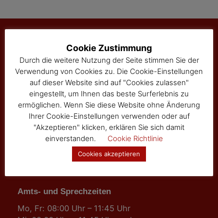
Cookie Zustimmung
Marktgemeinde Sallingberg
Durch die weitere Nutzung der Seite stimmen Sie der
Verwendung von Cookies zu. Die Cookie-Einstellungen
3525 Sallingberg
auf dieser Website sind auf "Cookies zulassen"
Hauptstraße 24
eingestellt, um Ihnen das beste Surferlebnis zu
Tel: 02877/8344
ermöglichen. Wenn Sie diese Website ohne Änderung
Fax: 02877/8344-4
Ihrer Cookie-Einstellungen verwenden oder auf
gemeinde@sallingberg.at
"Akzeptieren" klicken, erklären Sie sich damit
einverstanden.
Cookie Richtlinie
Cookies akzeptieren
Amts- und Sprechzeiten
Mo, Fr: 08:00 Uhr – 11:45 Uhr