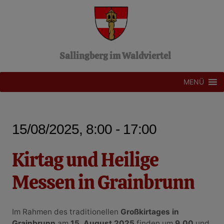
Z
u
m
I
n
Sallingberg im Waldviertel
h
a
l
MENÜ
t
s
p
r
15/08/2025, 8:00 - 17:00
i
n
g
Kirtag und Heilige
e
n
Messen in Grainbrunn
Im Rahmen des traditionellen
Großkirtages in
Grainbrunn
am
15. August 2025
finden um
9.00
und