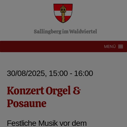
Z
u
m
I
n
Sallingberg im Waldviertel
h
a
l
MENÜ
t
s
p
r
30/08/2025, 15:00 - 16:00
i
n
g
Konzert Orgel &
e
n
Posaune
Festliche Musik vor dem