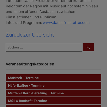
Intendant Daniel Freistetter verbindet kulturellen
Reichtum der Region mit Musik auf höchstem Niveau
und einem offenen Austausch zwischen
Künstler*innen und Publikum.
Infos und Programm:
www.danielfreistetter.com
Zurück zur Übersicht
S
S
u
u
c
c
h
e
h
n
Veranstaltungskategorien
e
n
n
Mahlzeit – Termine
a
c
Häferlkaffee – Termine
h
Mutter-Eltern-Beratung – Termine
:
Müll & Bauhof – Termine