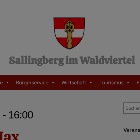
Sallingberg im Waldviertel
e
Bürgerservice
Wirtschaft
Tourismus
F
S
 - 16:00
u
c
h
Max
Verans
e
n