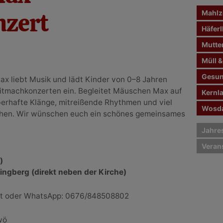
n
zert
Mahlze
a
c
Häferl
h
Mutte
:
Müll &
Gesun
ax liebt Musik und lädt Kinder von 0–8 Jahren
Mitmachkonzerten ein. Begleitet Mäuschen Max auf
Kernl
erhafte Klänge, mitreißende Rhythmen und viel
Wosda
hen. Wir wünschen euch ein schönes gemeinsames
Jahre
Veran
)
lingberg (direkt neben der Kirche)
at oder WhatsApp: 0676/848508802
wö