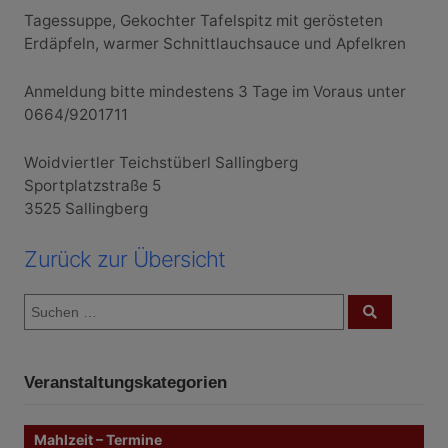
Tagessuppe, Gekochter Tafelspitz mit gerösteten
Erdäpfeln, warmer Schnittlauchsauce und Apfelkren
Anmeldung bitte mindestens 3 Tage im Voraus unter
0664/9201711
Woidviertler Teichstüberl Sallingberg
Sportplatzstraße 5
3525 Sallingberg
Zurück zur Übersicht
S
S
u
u
c
c
h
e
h
n
Veranstaltungskategorien
e
n
n
Mahlzeit – Termine