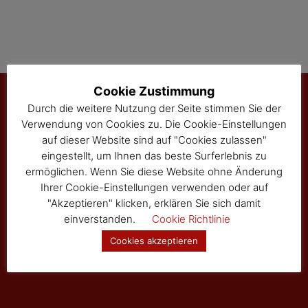
Cookie Zustimmung
Durch die weitere Nutzung der Seite stimmen Sie der
Verwendung von Cookies zu. Die Cookie-Einstellungen
Marktgemeinde Sallingberg
auf dieser Website sind auf "Cookies zulassen"
3525 Sallingberg
eingestellt, um Ihnen das beste Surferlebnis zu
Hauptstraße 24
ermöglichen. Wenn Sie diese Website ohne Änderung
Tel: 02877/8344
Ihrer Cookie-Einstellungen verwenden oder auf
Fax: 02877/8344-4
"Akzeptieren" klicken, erklären Sie sich damit
gemeinde@sallingberg.at
einverstanden.
Cookie Richtlinie
Cookies akzeptieren