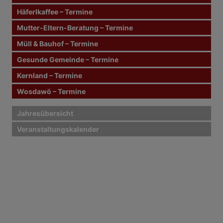
a
c
Häferlkaffee – Termine
h
Mutter-Eltern-Beratung – Termine
:
Müll & Bauhof – Termine
Gesunde Gemeinde – Termine
Kernland – Termine
Wosdawö – Termine
Jahresübersicht
Veranstaltungskalender