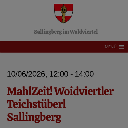
Z
u
m
I
n
Sallingberg im Waldviertel
h
a
l
MENÜ
t
s
p
r
10/06/2026, 12:00 - 14:00
i
n
g
MahlZeit! Woidviertler
e
n
Teichstüberl
Sallingberg