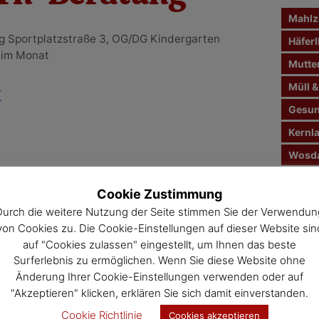
n
Mahlze
a
rg Sportplatzstraße 3, OG/DG Kindergarten
c
Häferl
 im Monat
h
Mutte
:
Müll &
t
Gesun
Kernl
Wosda
Jahre
Cookie Zustimmung
Veran
Durch die weitere Nutzung der Seite stimmen Sie der Verwendun
von Cookies zu. Die Cookie-Einstellungen auf dieser Website sin
auf "Cookies zulassen" eingestellt, um Ihnen das beste
Surferlebnis zu ermöglichen. Wenn Sie diese Website ohne
Änderung Ihrer Cookie-Einstellungen verwenden oder auf
"Akzeptieren" klicken, erklären Sie sich damit einverstanden.
Cookie Richtlinie
Cookies akzeptieren