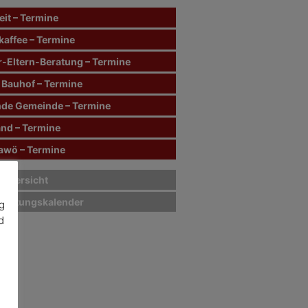
it – Termine
kaffee – Termine
r-Eltern-Beratung – Termine
 Bauhof – Termine
de Gemeinde – Termine
and – Termine
wö – Termine
sübersicht
staltungskalender
g
d