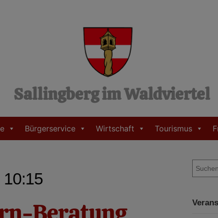
Sallingberg im Waldviertel
e
Bürgerservice
Wirtschaft
Tourismus
F
S
- 10:15
u
c
h
ern-Beratung
Verans
e
n