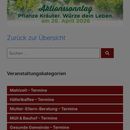
Zurück zur Übersicht
S
S
u
u
c
c
h
e
h
n
Veranstaltungskategorien
e
n
n
Mahlzeit – Termine
a
c
Häferlkaffee – Termine
h
Mutter-Eltern-Beratung – Termine
:
Müll & Bauhof – Termine
Gesunde Gemeinde – Termine