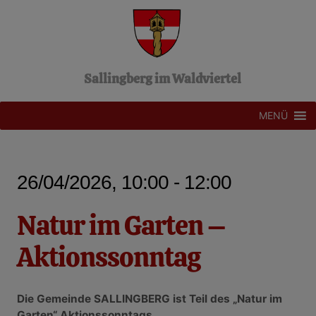
Z
u
m
I
n
Sallingberg im Waldviertel
h
a
l
MENÜ
t
s
p
r
26/04/2026, 10:00 - 12:00
i
n
g
Natur im Garten –
e
n
Aktionssonntag
Die Gemeinde SALLINGBERG ist
Teil des „Natur im
Garten“ Aktionssonntags