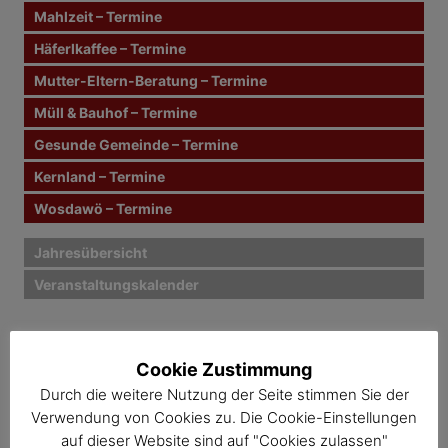
n
Mahlzeit – Termine
a
c
Häferlkaffee – Termine
h
Mutter-Eltern-Beratung – Termine
:
Müll & Bauhof – Termine
Gesunde Gemeinde – Termine
Kernland – Termine
Wosdawö – Termine
Jahresübersicht
Veranstaltungskalender
Cookie Zustimmung
Durch die weitere Nutzung der Seite stimmen Sie der
Verwendung von Cookies zu. Die Cookie-Einstellungen
auf dieser Website sind auf "Cookies zulassen"