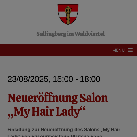
Z
u
m
I
n
Sallingberg im Waldviertel
h
a
l
MENÜ
t
s
p
r
23/08/2025, 15:00 - 18:00
i
n
g
Neueröffnung Salon
e
n
„My Hair Lady“
Einladung zur Neueröffnung des Salons „My Hair
Lady“ von Friseurmeisterin Marlena Enne.