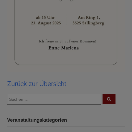
Zurück zur Übersicht
S
S
u
u
c
c
h
e
h
n
Veranstaltungskategorien
e
n