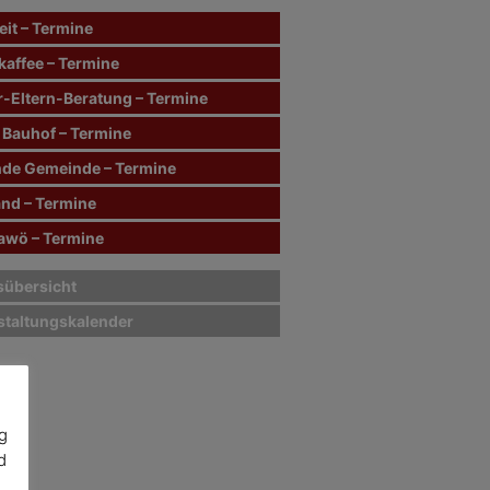
it – Termine
kaffee – Termine
r-Eltern-Beratung – Termine
 Bauhof – Termine
de Gemeinde – Termine
and – Termine
wö – Termine
sübersicht
staltungskalender
g
d