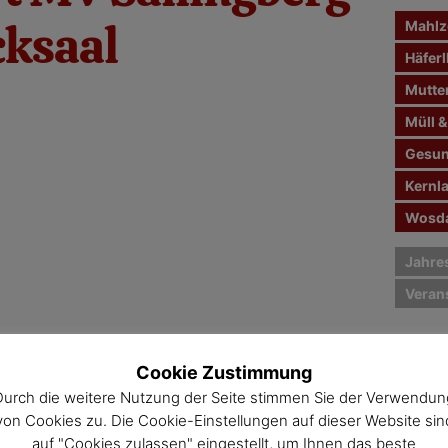
n
ksaal
Mahlze
a
c
Häferl
h
Mutte
:
Müll &
Gesun
Kernl
Wosda
Jahre
Veran
Cookie Zustimmung
Durch die weitere Nutzung der Seite stimmen Sie der Verwendun
von Cookies zu. Die Cookie-Einstellungen auf dieser Website sin
auf "Cookies zulassen" eingestellt, um Ihnen das beste