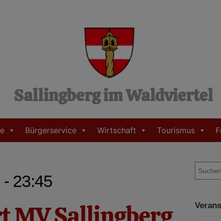
Sallingberg im Waldviertel
e
Bürgerservice
Wirtschaft
Tourismus
F
S
 - 23:45
u
c
h
t MV Sallingberg
Verans
e
n