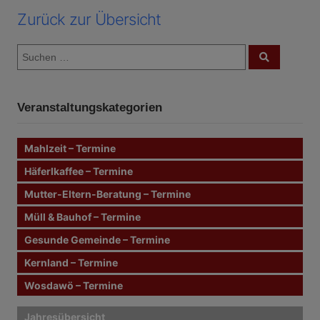
Zurück zur Übersicht
S
S
u
u
c
c
h
e
h
n
Veranstaltungskategorien
e
n
n
Mahlzeit – Termine
a
c
Häferlkaffee – Termine
h
Mutter-Eltern-Beratung – Termine
:
Müll & Bauhof – Termine
Gesunde Gemeinde – Termine
Kernland – Termine
Wosdawö – Termine
Jahresübersicht