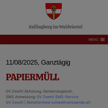
Z
u
m
I
n
Sallingberg im Waldviertel
h
a
l
MENÜ
t
s
p
r
11/08/2025, Ganztägig
i
n
g
PAPIERMÜLL
e
n
GV Zwettl Abholung, Gemeindegebiet,
SMS Anmeldung:
GV Zwettl SMS-Service
GV Zwettl | Abholtermine (umweltverbaende.at)