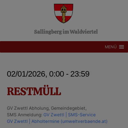
Z
u
m
I
n
Sallingberg im Waldviertel
h
a
l
MENÜ
t
s
p
r
02/01/2026, 0:00 - 23:59
i
n
g
RESTMÜLL
e
n
GV Zwettl Abholung, Gemeindegebiet,
SMS Anmeldung:
GV Zwettl | SMS-Service
GV Zwettl | Abholtermine (umweltverbaende.at)