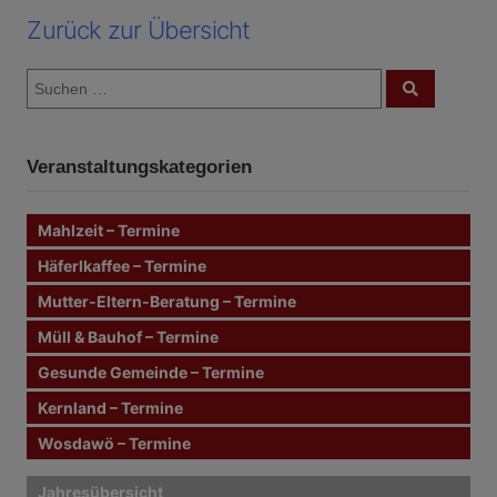
Zurück zur Übersicht
S
S
u
u
c
c
h
e
h
n
Veranstaltungskategorien
e
n
n
Mahlzeit – Termine
a
c
Häferlkaffee – Termine
h
Mutter-Eltern-Beratung – Termine
:
Müll & Bauhof – Termine
Gesunde Gemeinde – Termine
Kernland – Termine
Wosdawö – Termine
Jahresübersicht