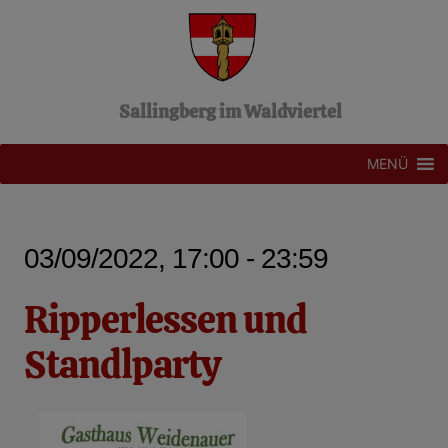
Z
u
m
I
n
Sallingberg im Waldviertel
h
a
l
MENÜ
t
s
p
r
03/09/2022, 17:00 - 23:59
i
n
g
Ripperlessen und
e
n
Standlparty