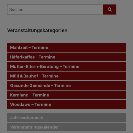
S
S
u
u
c
c
h
e
h
n
Veranstaltungskategorien
e
n
n
Mahlzeit – Termine
a
c
Häferlkaffee – Termine
h
Mutter-Eltern-Beratung – Termine
:
Müll & Bauhof – Termine
Gesunde Gemeinde – Termine
Kernland – Termine
Wosdawö – Termine
Jahresübersicht
Veranstaltungskalender