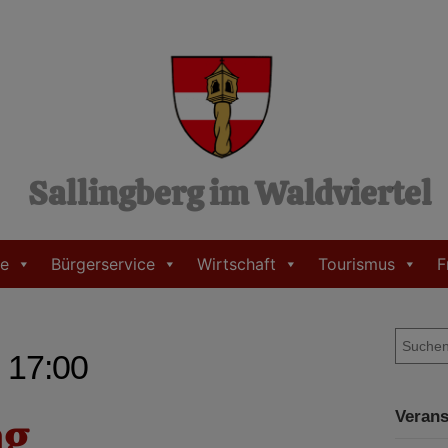
Sallingberg im Waldviertel
e
Bürgerservice
Wirtschaft
Tourismus
F
S
- 17:00
u
c
h
ag
Verans
e
n