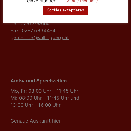
einverstanden.
Cookie Richtlinie
3525 Sallingberg
Cookies akzeptieren
Hauptstraße 24
Tel: 02877/8344
Fax: 02877/8344-4
gemeinde@sallingberg.at
Amts- und Sprechzeiten
Mo, Fr: 08:00 Uhr – 11:45 Uhr
Mi: 08:00 Uhr – 11:45 Uhr und
13:00 Uhr – 16:00 Uhr
Genaue Auskunft
hier