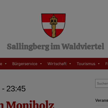
Sallingberg im Waldviertel
e
Bürgerservice
Wirtschaft
Tourismus
F
S
 - 23:45
u
c
h
in Moniholz
Verans
e
n