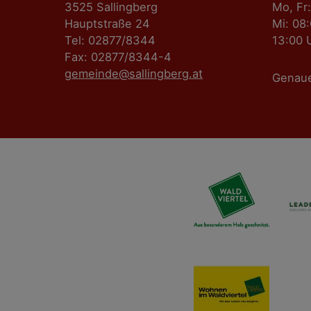
3525 Sallingberg
Mo, Fr:
Hauptstraße 24
Mi: 08
Tel: 02877/8344
13:00 
Fax: 02877/8344-4
gemeinde@sallingberg.at
Genau