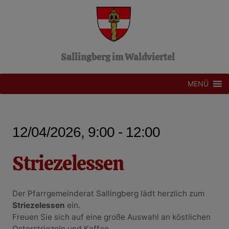
Z
u
m
I
n
Sallingberg im Waldviertel
h
a
l
MENÜ
t
s
p
r
12/04/2026, 9:00 - 12:00
i
n
g
Striezelessen
e
n
Der Pfarrgemeinderat Sallingberg lädt herzlich zum
Striezelessen
ein.
Freuen Sie sich auf eine große Auswahl an köstlichen
Osterstriezeln und Kaffee.