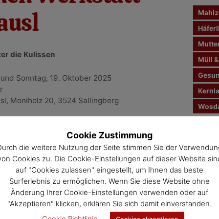
n
ausl
Mahlze
a
c
Häferl
h
Mutte
:
ter die Kulissen
Müll &
Gesun
 und Sonntag, 19. Oktober 2025
r
Kernl
usl, Moniholz 20, 3524 Sallingberg
Wosda
r offenen Werkstatt 2025
Jahre
Cookie Zustimmung
Veran
t
Durch die weitere Nutzung der Seite stimmen Sie der Verwendun
von Cookies zu. Die Cookie-Einstellungen auf dieser Website sin
auf "Cookies zulassen" eingestellt, um Ihnen das beste
Surferlebnis zu ermöglichen. Wenn Sie diese Website ohne
Änderung Ihrer Cookie-Einstellungen verwenden oder auf
"Akzeptieren" klicken, erklären Sie sich damit einverstanden.
Cookie Richtlinie
Cookies akzeptieren