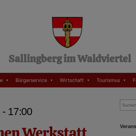
Sallingberg im Waldviertel
e
Bürgerservice
Wirtschaft
Tourismus
F
S
 - 17:00
u
c
h
enen Werkstatt
Verans
e
n