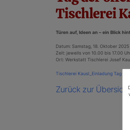
Tischlerei K
Türen auf, Ideen an – ein Blick hin
Datum: Samstag, 18. Oktober 2025
Zeit: jeweils von 10.00 bis 17.00 Uh
Ort: Werkstatt Tischlerei Josef Ka
Tischlerei Kausl_Einladung Tag de
Zurück zur Übersich