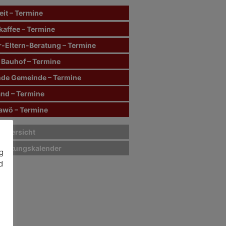
it – Termine
kaffee – Termine
r-Eltern-Beratung – Termine
 Bauhof – Termine
de Gemeinde – Termine
and – Termine
wö – Termine
sübersicht
staltungskalender
g
d