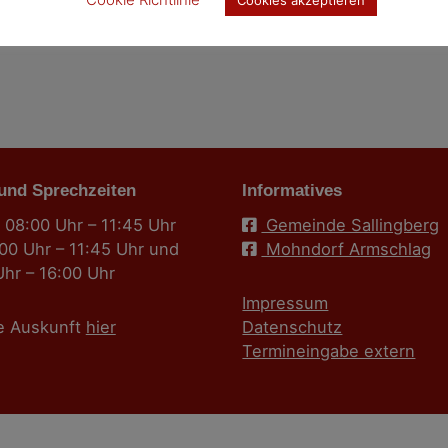
 und Sprechzeiten
Informatives
 08:00 Uhr – 11:45 Uhr
Gemeinde Sallingberg
:00 Uhr – 11:45 Uhr und
Mohndorf Armschlag
Uhr – 16:00 Uhr
Impressum
e Auskunft
hier
Datenschutz
Termineingabe extern