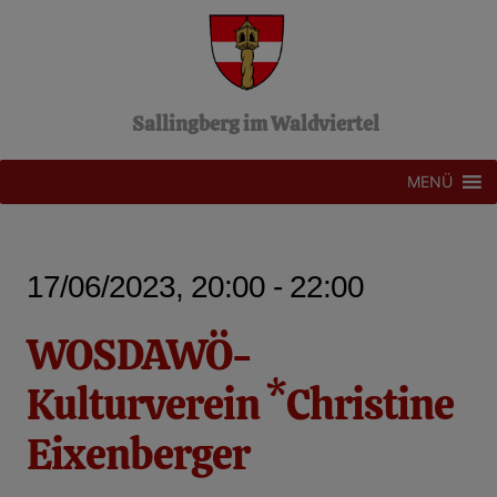
Z
u
m
I
n
Sallingberg im Waldviertel
h
a
l
MENÜ
t
s
p
r
17/06/2023, 20:00 - 22:00
i
n
g
WOSDAWÖ-
e
n
Kulturverein *Christine
Eixenberger