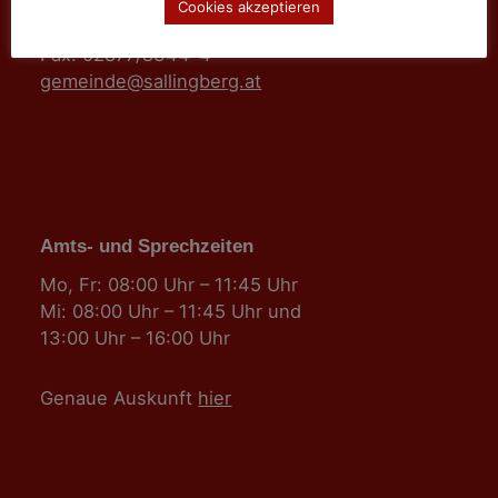
Hauptstraße 24
Cookies akzeptieren
Tel: 02877/8344
Fax: 02877/8344-4
gemeinde@sallingberg.at
Amts- und Sprechzeiten
Mo, Fr: 08:00 Uhr – 11:45 Uhr
Mi: 08:00 Uhr – 11:45 Uhr und
13:00 Uhr – 16:00 Uhr
Genaue Auskunft
hier