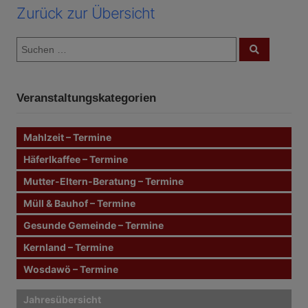
Zurück zur Übersicht
S
S
u
u
c
c
h
e
h
n
Veranstaltungskategorien
e
n
n
Mahlzeit – Termine
a
c
Häferlkaffee – Termine
h
Mutter-Eltern-Beratung – Termine
:
Müll & Bauhof – Termine
Gesunde Gemeinde – Termine
Kernland – Termine
Wosdawö – Termine
Jahresübersicht